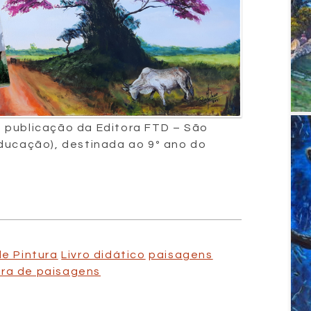
 publicação da Editora FTD – São
ducação), destinada ao 9º ano do
de Pintura
Livro didático
paisagens
ura de paisagens