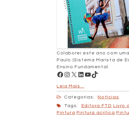
Colaborei este ano com uma
Paulo (Sistema Marista de E
Ensino Fundamental.
Facebook
Instagram
X
LinkedIn
Youtube
TikTok
Leia Mais…
Categorias:
Notícias
Tags:
Editora FTD
Livro 
Pintura
Pintura acrílica
Pint