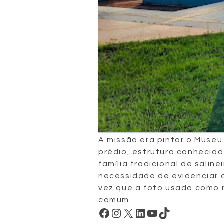
A missão era pintar o Museu
prédio, estrutura conhecida
família tradicional de salin
necessidade de evidenciar q
vez que a foto usada como 
comum.
Facebook
Instagram
X
LinkedIn
Youtube
TikTok