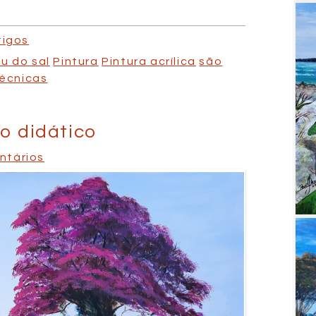
tigos
u do sal
Pintura
Pintura acrílica
são
écnicas
o didático
ntários