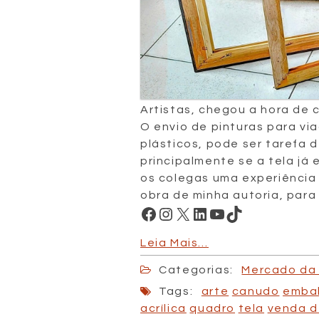
Artistas, chegou a hora de 
O envio de pinturas para v
plásticos, pode ser tarefa
principalmente se a tela já
os colegas uma experiência 
obra de minha autoria, para
Facebook
Instagram
X
LinkedIn
Youtube
TikTok
Leia Mais…
Categorias:
Mercado da 
Tags:
arte
canudo
emba
acrílica
quadro
tela
venda d