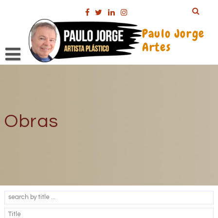
Ir
para
o
Paulo Jorge
Conteúdo
Artes
Obras