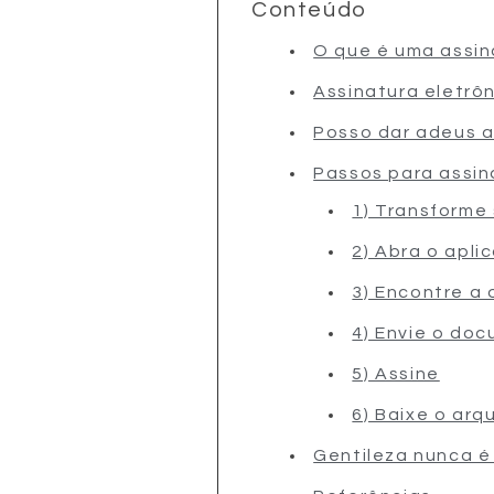
Conteúdo
O que é uma assin
Assinatura eletrôn
Posso dar adeus a
Passos para assin
1) Transforme 
2) Abra o apli
3) Encontre a 
4) Envie o do
5) Assine
6) Baixe o arq
Gentileza nunca é