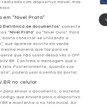
 realizada com dispositivo móvel, mas
esso.
a em “Nível Prata”
ra Eletrônica de documentos
” somente
ios “
Nível Prata
” ou “Nível Ouro”. Para
”, basta conectar-se utilizando a
o
“, que aparece escrita em verde.
 mesma maneira que faz para se
serve que não usará dessa vez o CPF
 GOV.BR. Confirme a mensagem que o
a tela. Posteriormente, quando sua
rata”, poderá usar a senha do portal.
V.BR no celular
 para enviar o documento, o sistema
 código que enviará para o dispositivo
.BR e mantenha-o na tela inicial. Ao