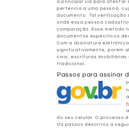
a principal via para atesta
pertencia a uma pessoa, cuj
documento. Tal verificação 
onde essa pessoa cadastrou
comparação. Esse método nã
documentos específicos dev
Com a assinatura eletrônica
significativamente, porém 
civis, escrituras imobiliária
tradicional.
Passos para assinar 
P
n
a
h
a
do seu celular. O processo é
Os passos descritos a segui