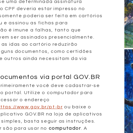
r se uma determinada assinatura
o CPF deveria estar impresso no
somente poderia ser feita em cartórios
 e assinou as fichas para
o é imune a falhas, tanto que
em ser assinados presencialmente.
 as idas ao cartório reduzirão
alguns documentos, como certidões
s e outros ainda necessitam da via
documentos via portal GOV.BR
rimeiramente você deve cadastrar-se
o portal. Utilize o computador para
cessar o endereço
ttps://www.gov.br/pt-br
ou baixe o
plicativo GOV.BR na loja de aplicativos
 simples, basta seguir as instruções.
r são para usar no
computador
. A