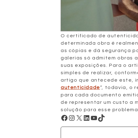
O certificado de autentici
determinada obra é realment
as cópias e dá segurança p
galerias só admitem obras 
suas exposições. Para o art
simples de realizar, confor
artigo que antecede este, i
autenticidade
“, todavia, o
para cada documento emiti
de representar um custo a m
solução para esse problem
Facebook
Instagram
X
LinkedIn
Youtube
TikTok