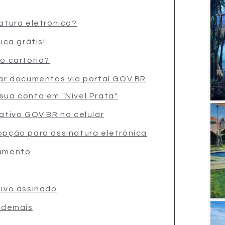
atura eletrônica?
ica grátis!
o cartório?
ar documentos via portal GOV.BR
sua conta em "Nível Prata"
cativo GOV.BR no celular
opção para assinatura eletrônica
cumento
uivo assinado
 demais